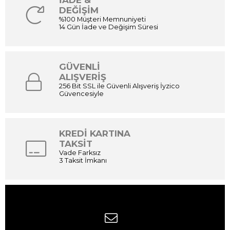
İADE &
DEĞİŞİM
%100 Müşteri Memnuniyeti
14 Gün İade ve Değişim Süresi
GÜVENLİ
ALIŞVERİŞ
256 Bit SSL ile Güvenli Alışveriş İyzico
Güvencesiyle
KREDİ KARTINA
TAKSİT
Vade Farksız
3 Taksit İmkanı