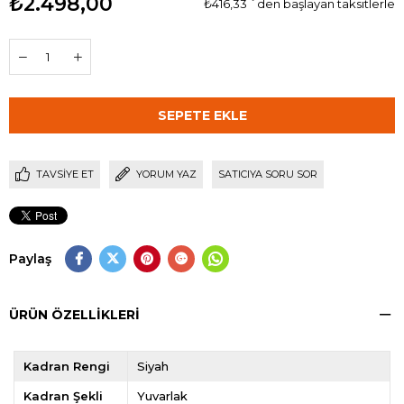
₺2.498,00
₺416,33
`den başlayan taksitlerle
TAVSIYE ET
YORUM YAZ
SATICIYA SORU SOR
Paylaş
ÜRÜN ÖZELLIKLERI
Kadran Rengi
Siyah
Kadran Şekli
Yuvarlak