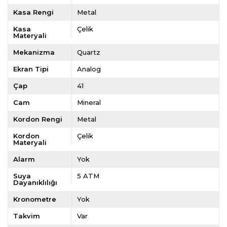
Kasa Rengi
Metal
Kasa
Çelik
Materyali
Mekanizma
Quartz
Ekran Tipi
Analog
Çap
41
Cam
Mineral
Kordon Rengi
Metal
Kordon
Çelik
Materyali
Alarm
Yok
Suya
5 ATM
Dayanıklılığı
Kronometre
Yok
Takvim
Var