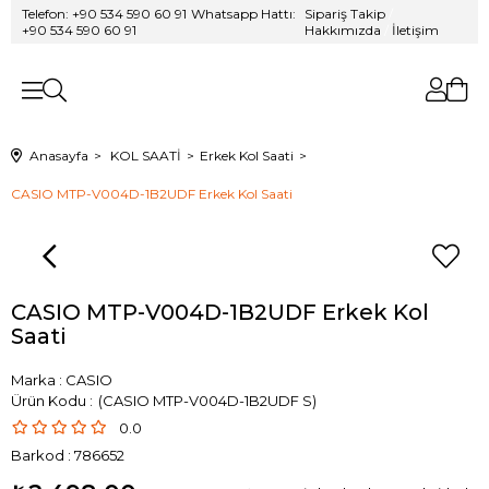
Telefon: +90 534 590 60 91
/
Whatsapp Hattı:
Sipariş Takip
/
+90 534 590 60 91
Hakkımızda
/
İletişim
Anasayfa
KOL SAATİ
Erkek Kol Saati
CASIO MTP-V004D-1B2UDF Erkek Kol Saati
CASIO MTP-V004D-1B2UDF Erkek Kol
Saati
Marka
:
CASIO
(CASIO MTP-V004D-1B2UDF S)
0.0
Barkod
:
786652