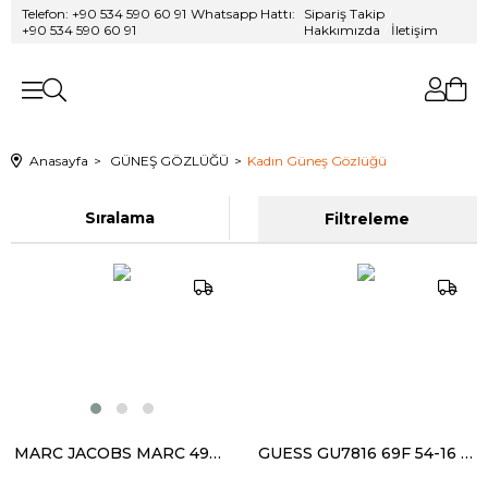
Telefon: +90 534 590 60 91
/
Whatsapp Hattı:
Sipariş Takip
/
+90 534 590 60 91
Hakkımızda
/
İletişim
Anasayfa
GÜNEŞ GÖZLÜĞÜ
Kadın Güneş Gözlüğü
Sıralama
Filtreleme
MARC JACOBS MARC 496/S J5GIR Kadın Güneş Gözlüğü
GUESS GU7816 69F 54-16 140 Kadın Güneş Gözlüğü