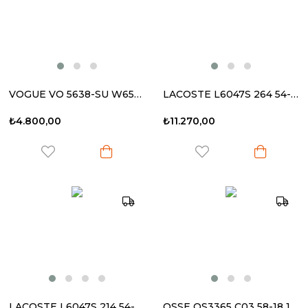
VOGUE VO 5638-SU W65613 55-18 140 Kadın Güneş Gözlüğü
LACOSTE L6047S 264 54-19 145 Kadın Güneş Gözlüğü
₺4.800,00
₺11.270,00
LACOSTE L6047S 214 54-19 145 Kadın Güneş Gözlüğü
OSSE OS3365 C03 58-18 145 Kadın Güneş Gözlüğü