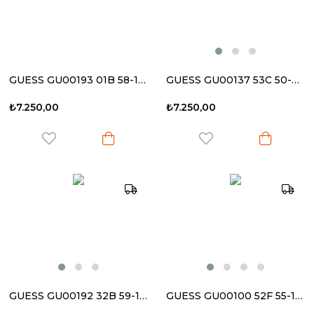
GUESS GU00193 01B 58-12 140 Kadın Güneş Gözlüğü
GUESS GU00137 53C 50-22 145 Kadın Güneş Gözlüğü
₺7.250,00
₺7.250,00
GUESS GU00192 32B 59-16 140 Kadın Güneş Gözlüğü
GUESS GU00100 52F 55-17 140 Kadın Güneş Gözlüğü