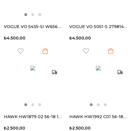
VOGUE VO 5435-SI W65613 55-17 140 Kadın Güneş Gözlüğü
VOGUE VO 5051-S 279814 52-20 140 Kadın Güneş Gözlüğü
₺4.500,00
₺4.500,00
HAWK HW1879 02 56-18 140 Kadın Güneş Gözlüğü
HAWK HW1992 C01 56-18 140 Kadın Güneş Gözlüğü
₺2.500,00
₺2.500,00