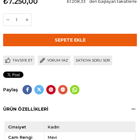
₺7.250,00
₺1.208,33
`den başlayan taksitlerle
TAVSIYE ET
YORUM YAZ
SATICIYA SORU SOR
Paylaş
ÜRÜN ÖZELLIKLERI
Cinsiyet
Kadın
Cam Rengi
Mavi