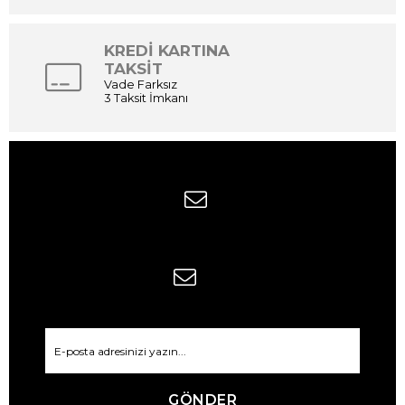
KREDİ KARTINA
TAKSİT
Vade Farksız
3 Taksit İmkanı
GÖNDER