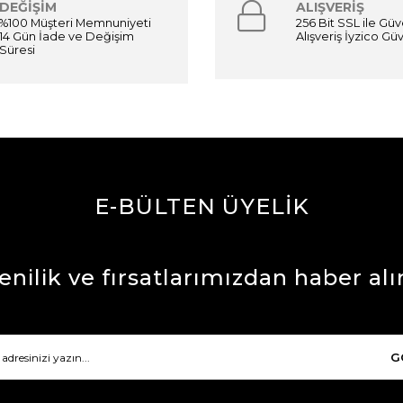
DEĞİŞİM
ALIŞVERİŞ
%100 Müşteri Memnuniyeti
256 Bit SSL ile Güv
14 Gün İade ve Değişim
Alışveriş İyzico G
Süresi
E-BÜLTEN ÜYELİK
enilik ve fırsatlarımızdan haber alı
G