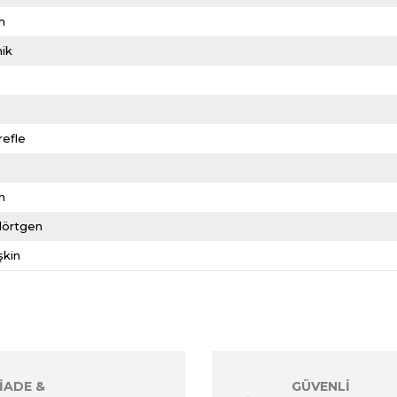
h
ik
refle
h
dörtgen
şkin
İADE &
GÜVENLİ