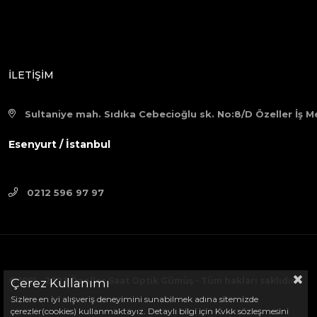
İLETİŞİM
Sultaniye mah. Sıdıka Cebecioğlu sk. No:8/D Özeller İş M
Esenyurt / İstanbul
0212 596 97 97
© 1991 - 2023 Özeller Saat Optik Gümüş - Tüm hakları saklıdır.
Çerez Kullanımı
Sizlere en iyi alışveriş deneyimini sunabilmek adına sitemizde
çerezler(cookies) kullanmaktayız. Detaylı bilgi için Kvkk sözleşmesini