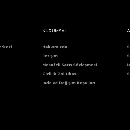
KURUMSAL
A
erkezi
Hakkımızda
S
İletişim
S
Mesafeli Satış Sözleşmesi
İ
Gizlilik Politikası
S
İade ve Değişim Koşulları