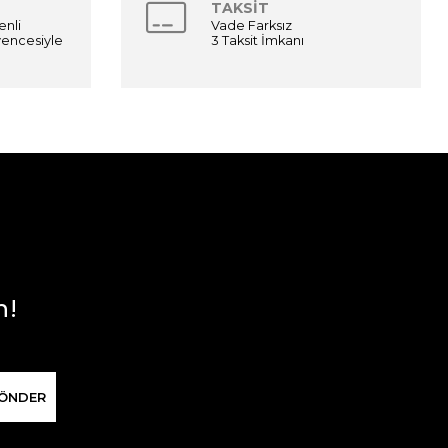
TAKSİT
enli
Vade Farksız
üvencesiyle
3 Taksit İmkanı
n!
ÖNDER