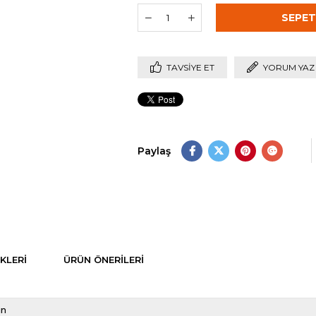
TAVSIYE ET
YORUM YAZ
Paylaş
KLERI
ÜRÜN ÖNERILERI
ın