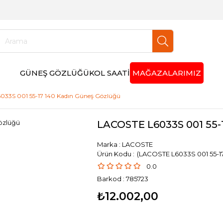
GÜNEŞ GÖZLÜĞÜ
KOL SAATİ
MAĞAZALARIMIZ
33S 001 55-17 140 Kadın Güneş Gözlüğü
LACOSTE L6033S 001 55-
Marka
:
LACOSTE
(LACOSTE L6033S 001 55-17
0.0
Barkod
:
785723
₺12.002,00