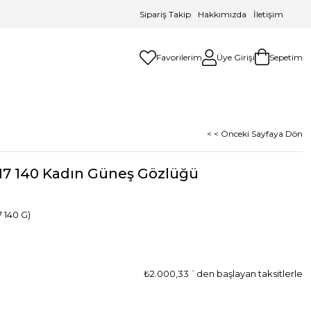
Sipariş Takip
/
Hakkımızda
/
İletişim
Favorilerim
Üye Girişi
Sepetim
< < Önceki Sayfaya Dön
17 140 Kadın Güneş Gözlüğü
 140 G)
₺2.000,33
`den başlayan taksitlerle