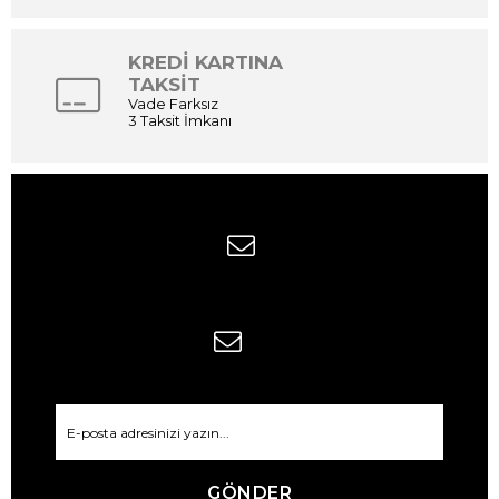
KREDİ KARTINA
TAKSİT
Vade Farksız
3 Taksit İmkanı
GÖNDER