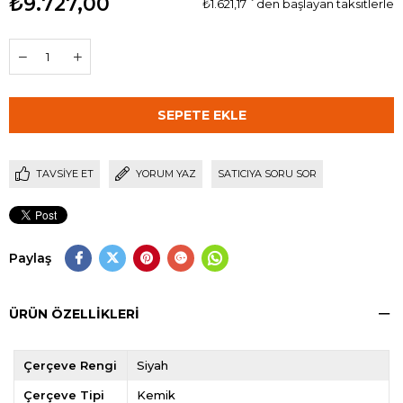
₺9.727,00
₺1.621,17
`den başlayan taksitlerle
TAVSIYE ET
YORUM YAZ
SATICIYA SORU SOR
Paylaş
ÜRÜN ÖZELLIKLERI
Çerçeve Rengi
Siyah
Çerçeve Tipi
Kemik